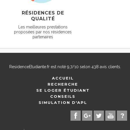
RÉSIDENCES DE
QUALITÉ
Les meilleures prestations
proposées par nos résidences
partenaires
ResidenceEtudiante.fr
est noté
9,7
/
10
selon
438
avis clients.
ACCUEIL
RECHERCHE
SE LOGER ÉTUDIANT
CONSEILS
SIMULATION D'APL