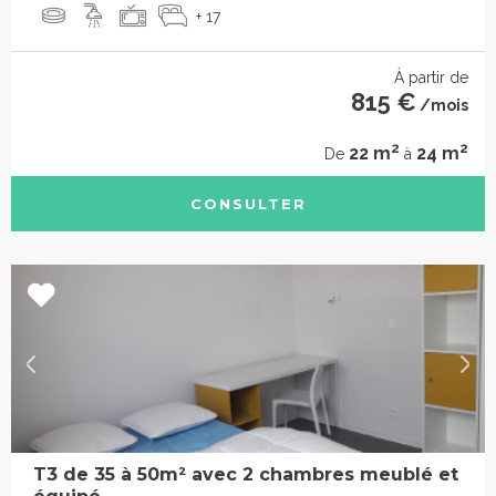
+ 17
À partir de
815 €
/mois
2
2
22 m
24 m
De
à
CONSULTER
T3 de 35 à 50m² avec 2 chambres meublé et