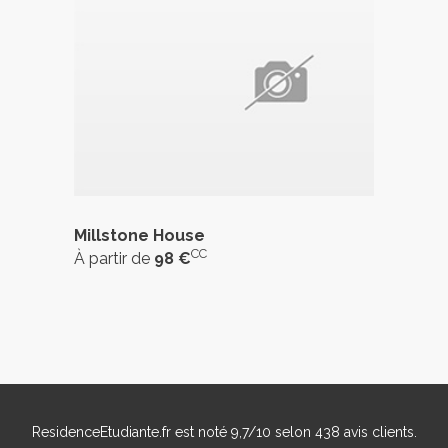
Millstone House
CC
À partir de
98 €
ResidenceEtudiante.fr
est noté
9,7
/
10
selon
438
avis clients.