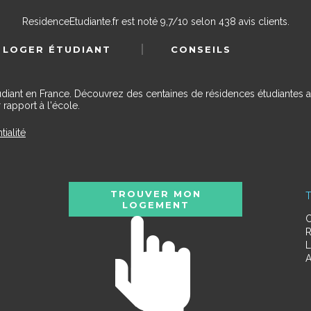
ResidenceEtudiante.fr
est noté
9,7
/
10
selon
438
avis clients.
 LOGER ÉTUDIANT
CONSEILS
udiant en France. Découvrez des centaines de résidences étudiantes a
 rapport à l'école.
tialité
TROUVER MON
T
LOGEMENT
C
R
L
A