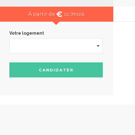
€
À partir de
cc /mois
Votre logement
CANDIDATER