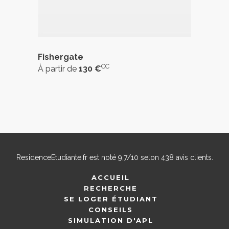
Fishergate
CC
À partir de
130 €
ResidenceEtudiante.fr
est noté
9,7
/
10
selon
438
avis clients.
ACCUEIL
RECHERCHE
SE LOGER ÉTUDIANT
CONSEILS
SIMULATION D'APL