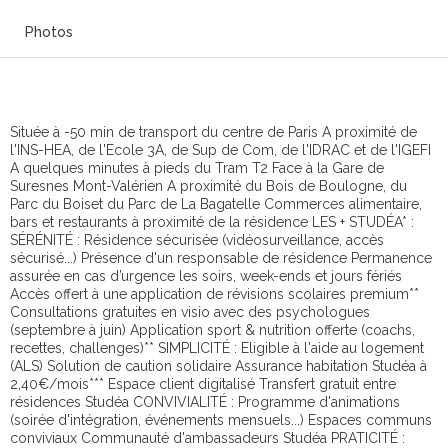
Photos
Située à -50 min de transport du centre de Paris A proximité de
l'INS-HEA, de l'Ecole 3A, de Sup de Com, de l'IDRAC et de l'IGEFI
A quelques minutes à pieds du Tram T2 Face à la Gare de
Suresnes Mont-Valérien A proximité du Bois de Boulogne, du
Parc du Boiset du Parc de La Bagatelle Commerces alimentaire,
bars et restaurants à proximité de la résidence LES + STUDÉA* :
SÉRÉNITÉ : Résidence sécurisée (vidéosurveillance, accès
sécurisé...) Présence d'un responsable de résidence Permanence
assurée en cas d’urgence les soirs, week-ends et jours fériés
Accès offert à une application de révisions scolaires premium**
Consultations gratuites en visio avec des psychologues
(septembre à juin) Application sport & nutrition offerte (coachs,
recettes, challenges)** SIMPLICITÉ : Eligible à l'aide au logement
(ALS) Solution de caution solidaire Assurance habitation Studéa à
2,40€/mois*** Espace client digitalisé Transfert gratuit entre
résidences Studéa CONVIVIALITÉ : Programme d'animations
(soirée d'intégration, événements mensuels...) Espaces communs
conviviaux Communauté d'ambassadeurs Studéa PRATICITÉ :