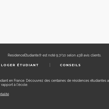
ResidenceEtudiante.fr
est noté
9,7
/
10
selon
438
avis clients.
 LOGER ÉTUDIANT
CONSEILS
udiant en France. Découvrez des centaines de résidences étudiantes a
 rapport à l'école.
tialité