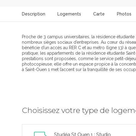
Description
Logements
Carte
Photos
Proche de 3 campus universitaires, la résidence étudiante 
nombreux sièges sociaux d’entreprises. Au cœur du réseau
bénéficie d’un accès au RER C et au métro (ligne 13) à q
pratique, les appartements de la résidence étudiante Sain
prestations sont proposées, comme le service petit-déjeun
photocopieuse, elle offre un espace propice à la concentr
à Saint-Ouen 1 met l’accent sur la tranquillité de ses occup
Choisissez votre type de loge
Studéa St Ouen 1 : Studio