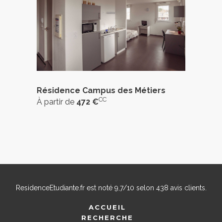
Résidence Campus des Métiers
CC
À partir de
472 €
ResidenceEtudiante.fr
est noté
9,7
/
10
selon
438
avis clients.
ACCUEIL
RECHERCHE