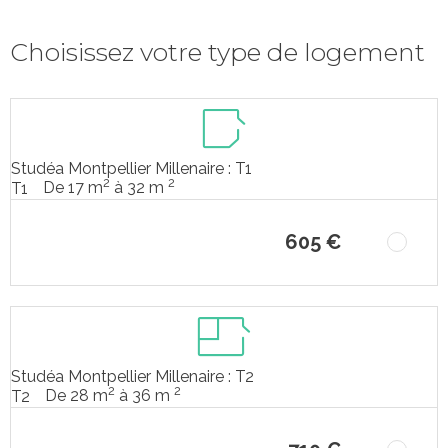
Choisissez votre type de logement
Studéa Montpellier Millenaire : T1
2
2
De 17 m
à 32 m
T1
605 €
Studéa Montpellier Millenaire : T2
2
2
De 28 m
à 36 m
T2