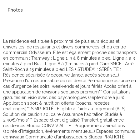
Photos
La résidence est située à proximité de plusieurs écoles et
universités, de restaurants et divers commerces, et du centre
commercial Odysseum. Elle est également proche des transports
en commun : Tramway : Ligne 1, 3 à 6 minutes à pied, Ligne 4 à 3
minutes à pied Bus : Ligne 8 à 7 minutes à pied Gare SNCF : Arrêt
Saint-Roch à 15 minutes à pied LES + STUDÉA* : SÉRÉNITÉ :
Résidence sécurisée (vidéosurveillance, accès sécurisé...)
Présence d'un responsable de résidence Permanence assurée en
cas d’urgence les soirs, week-ends et jours fériés Accès offert à
une application de révisions scolaires premium** Consultations
gratuites en visio avec des psychologues (septembre à juin)
Application sport & nutrition offerte (coachs, recettes,
challenges)** SIMPLICITÉ : Eligible à l'aide au logement (ALS)
Solution de caution solidaire Assurance habitation Studéa à
2,40€/mois*** Espace client digitalisé Transfert gratuit entre
résidences Studéa CONVIVIALITÉ : Programme d'animations
(soirée d'intégration, événements mensuels...) Espaces communs
conviviaux Communauté d'ambassadeurs Studéa PRATICITÉ :