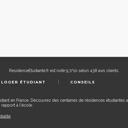
ResidenceEtudiante.fr
est noté
9,7
/
10
selon
438
avis clients.
 LOGER ÉTUDIANT
CONSEILS
udiant en France. Découvrez des centaines de résidences étudiantes a
 rapport à l'école.
tialité