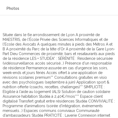
Photos
Située dans le 6e arrondissement de Lyon A proximté de
MAESTRIS, de l'École Privée des Sciences Informatiques et de
l'Ecole des Avocats A quelques minutes à pieds des Métros A et
B A proximité du Parc de la tête d'Or A proximité de la Gare Lyon-
Part Dieu Commerces de proximité, bars et resataurants aux pieds
de la résidence LES + STUDÉA* : SÉRÉNITÉ : Résidence sécurisée
(vidéosurveillance, accès sécurisé...) Présence d'un responsable
de résidence Permanence assurée en cas d’urgence les soirs,
week-ends et jours fériés Accès offert à une application de
révisions scolaires premium** Consultations gratuites en visio
avec des psychologues (septembre à juin) Application sport &
nutrition offerte (coachs, recettes, challenges)** SIMPLICITÉ :
Eligible à l'aide au logement (ALS) Solution de caution solidaire
Assurance habitation Studéa à 2,40€/mois*** Espace client
digitalisé Transfert gratuit entre résidences Studéa CONVIVIALITÉ :
Programme d'animations (soirée d'intégration, événements
mensuels...) Espaces communs conviviaux Communauté
d'ambassadeurs Studéa PRATICITÉ : Laverie Connexion internet