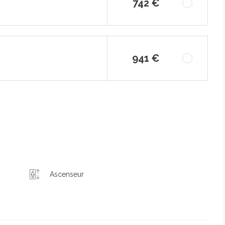
742 €
941 €
Ascenseur