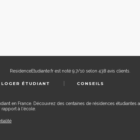
ResidenceEtudiante.fr
est noté
9,7
/
10
selon
438
avis clients.
 LOGER ÉTUDIANT
CONSEILS
udiant en France. Découvrez des centaines de résidences étudiantes a
 rapport à l'école.
tialité