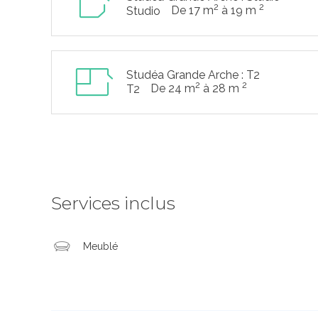
2
2
De 17 m
à 19 m
Studio
Studéa Grande Arche : T2
2
2
De 24 m
à 28 m
T2
Services inclus
Meublé