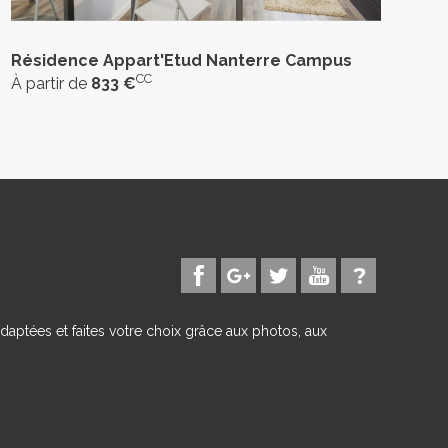
Résidence Appart'Etud Nanterre Campus
CC
À partir de
833 €
daptées et faites votre choix grâce aux photos, aux