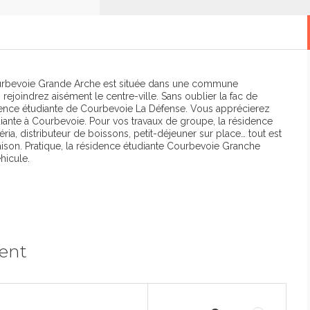
Courbevoie Grande Arche est située dans une commune
rejoindrez aisément le centre-ville. Sans oublier la fac de
idence étudiante de Courbevoie La Défense. Vous apprécierez
iante à Courbevoie. Pour vos travaux de groupe, la résidence
éria, distributeur de boissons, petit-déjeuner sur place… tout est
on. Pratique, la résidence étudiante Courbevoie Granche
hicule.
ment