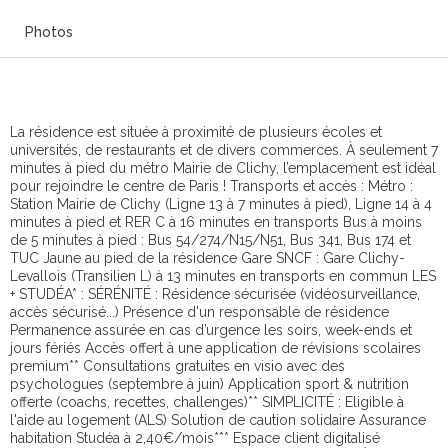
Photos
La résidence est située à proximité de plusieurs écoles et
universités, de restaurants et de divers commerces. À seulement 7
minutes à pied du métro Mairie de Clichy, l’emplacement est idéal
pour rejoindre le centre de Paris ! Transports et accès : Métro :
Station Mairie de Clichy (Ligne 13 à 7 minutes à pied), Ligne 14 à 4
minutes à pied et RER C à 16 minutes en transports Bus à moins
de 5 minutes à pied : Bus 54/274/N15/N51, Bus 341, Bus 174 et
TUC Jaune au pied de la résidence Gare SNCF : Gare Clichy-
Levallois (Transilien L) à 13 minutes en transports en commun LES
+ STUDÉA* : SÉRÉNITÉ : Résidence sécurisée (vidéosurveillance,
accès sécurisé...) Présence d'un responsable de résidence
Permanence assurée en cas d’urgence les soirs, week-ends et
jours fériés Accès offert à une application de révisions scolaires
premium** Consultations gratuites en visio avec des
psychologues (septembre à juin) Application sport & nutrition
offerte (coachs, recettes, challenges)** SIMPLICITÉ : Eligible à
l'aide au logement (ALS) Solution de caution solidaire Assurance
habitation Studéa à 2,40€/mois*** Espace client digitalisé