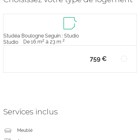
Studéa Boulogne Seguin : Studio
2
2
De 16 m
à 23 m
Studio
759 €
Services inclus
Meublé