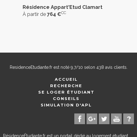
Résidence Appart'Etud Clamart
CC
À partir de
764 €
ResidenceEtudiante.fr
est noté
9,7
/
10
selon
438
avis clients.
ACCUEIL
RECHERCHE
SE LOGER ÉTUDIANT
CONSEILS
SIMULATION D'APL
RésidenceÉtudiante.fr est un portail dédié au logement étudiant