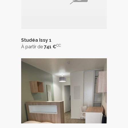
Studéa Issy 1
CC
À partir de
741 €