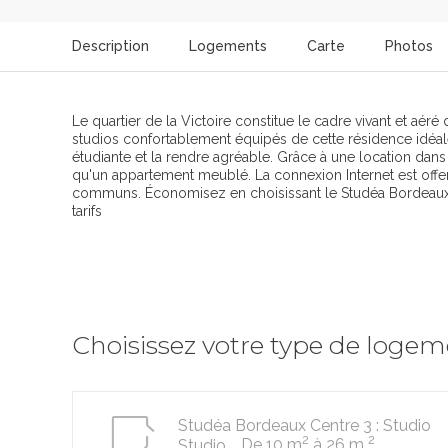
Description
Logements
Carte
Photos
Le quartier de la Victoire constitue le cadre vivant et aé
studios confortablement équipés de cette résidence idéaleme
étudiante et la rendre agréable. Grâce à une location dan
qu'un appartement meublé. La connexion Internet est offe
communs. Économisez en choisissant le Studéa Bordeaux ce
tarifs
Choisissez votre type de loge
Studéa Bordeaux Centre 3 : Studio
2
2
De 10 m
à 26 m
Studio