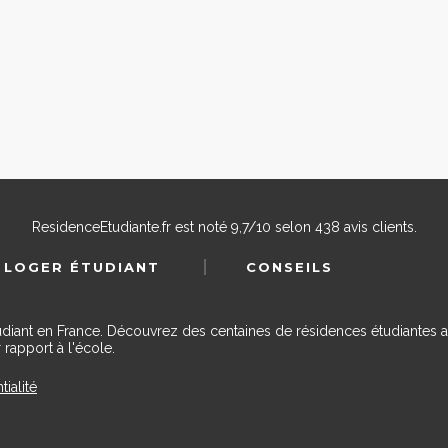
ResidenceEtudiante.fr
est noté
9,7
/
10
selon
438
avis clients.
 LOGER ÉTUDIANT
CONSEILS
udiant en France. Découvrez des centaines de résidences étudiantes a
 rapport à l'école.
tialité