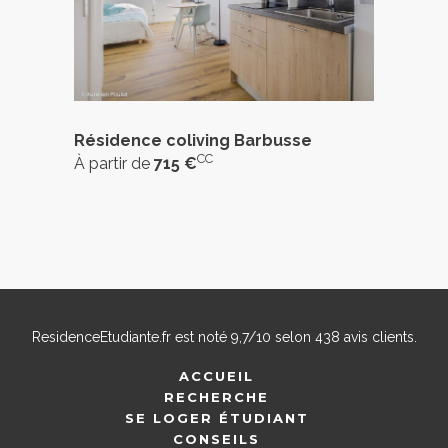
Résidence coliving Barbusse
CC
À partir de
715 €
ResidenceEtudiante.fr
est noté
9,7
/
10
selon
438
avis clients.
ACCUEIL
RECHERCHE
SE LOGER ÉTUDIANT
CONSEILS