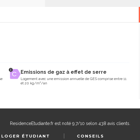
Emissions de gaz à effet de serre
se
Logement avec une emission annuelle de GES comprise entre 11
et 20 kg/m²/an
ResidenceEtudiante.fr
est noté
9,7
/
10
selon
438
avis clients.
 LOGER ÉTUDIANT
CONSEILS