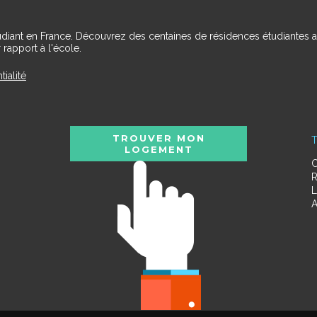
udiant en France. Découvrez des centaines de résidences étudiantes a
 rapport à l'école.
tialité
TROUVER MON
T
LOGEMENT
C
R
L
A