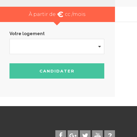
€
À partir de
cc /mois
Votre logement
CANDIDATER