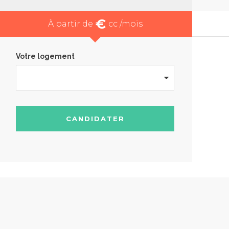
€
À partir de
cc /mois
Votre logement
CANDIDATER