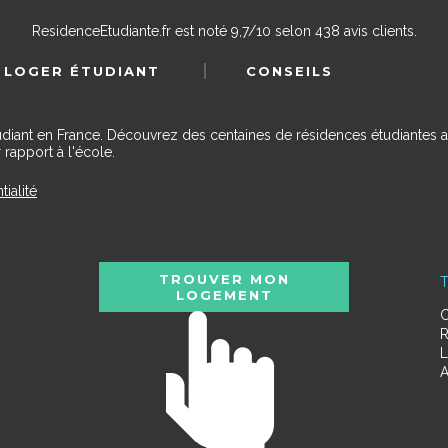
ResidenceEtudiante.fr
est noté
9,7
/
10
selon
438
avis clients.
 LOGER ÉTUDIANT
CONSEILS
udiant en France. Découvrez des centaines de résidences étudiantes a
 rapport à l'école.
tialité
TROUVER MON
T
LOGEMENT
C
R
L
A