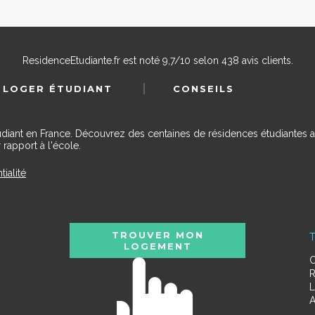
ResidenceEtudiante.fr
est noté
9,7
/
10
selon
438
avis clients.
 LOGER ÉTUDIANT
CONSEILS
udiant en France. Découvrez des centaines de résidences étudiantes a
 rapport à l'école.
tialité
TROUVER MON
T
LOGEMENT
C
R
L
A