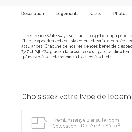
Description
Logements
Carte
Photos
La résidence Waterways se situe à Loughborough proche c
Chaque appartement est totalement et parfaitement équipé. V
assurances. Chacune de nos résidences bénéficie d’espace
7j/7 et 24h/24 grâce à la présence d’un gardien directement
qu’une vie étudiante sereine à tous les étudiants.
Choisissez votre type de loge
Premium range 2 ensuite room
2
2
De 12 m
à 80 m
Colocation