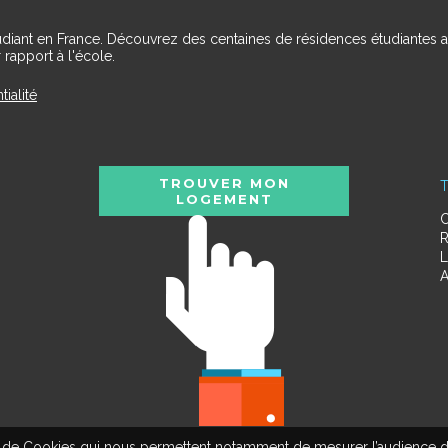
udiant en France. Découvrez des centaines de résidences étudiantes a
 rapport à l'école.
tialité
TROUVER MON
T
LOGEMENT
C
R
L
A
tion de Cookies qui nous permettent notamment de mesurer l’audience d