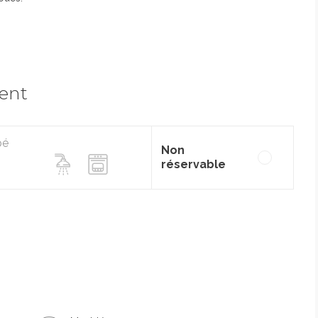
ment
pé
Non
réservable