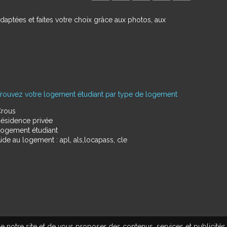
daptées et faites votre choix grâce aux photos, aux
rouvez votre logement étudiant par type de logement
rous
ésidence privée
ogement étudiant
ide au logement : apl, als,locapass, cle
e notre site et de vous proposer des contenus, services et publicités