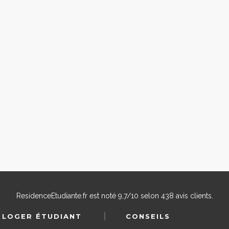
ResidenceEtudiante.fr
est noté
9,7
/
10
selon
438
avis clients.
 LOGER ÉTUDIANT
CONSEILS