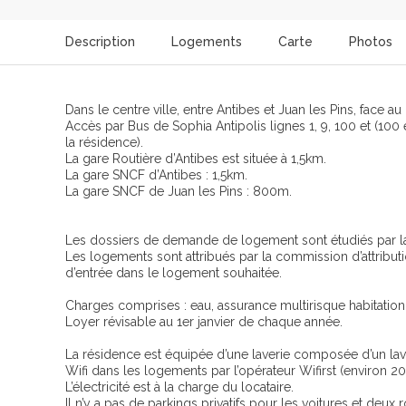
Description
Logements
Carte
Photos
Dans le centre ville, entre Antibes et Juan les Pins, face au
Accès par Bus de Sophia Antipolis lignes 1, 9, 100 et (100
la résidence).
La gare Routière d’Antibes est située à 1,5km.
La gare SNCF d’Antibes : 1,5km.
La gare SNCF de Juan les Pins : 800m.
Les dossiers de demande de logement sont étudiés par la
Les logements sont attribués par la commission d’attributi
d’entrée dans le logement souhaitée.
Charges comprises : eau, assurance multirisque habitation 
Loyer révisable au 1er janvier de chaque année.
La résidence est équipée d’une laverie composée d’un lave
Wifi dans les logements par l’opérateur Wifirst (environ 2
L’électricité est à la charge du locataire.
Il n’y a pas de parkings privatifs pour les voitures et deux 