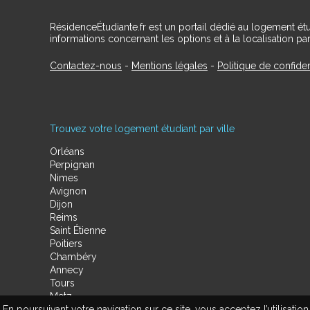
RésidenceÉtudiante.fr est un portail dédié au logement ét
informations concernant les options et à la localisation par
Contactez-nous
-
Mentions légales
-
Politique de confiden
Trouvez votre logement étudiant par ville
Orléans
Perpignan
Nimes
Avignon
Dijon
Reims
Saint Étienne
Poitiers
Chambéry
Annecy
Tours
Metz
En poursuivant votre navigation sur ce site, vous acceptez l’utilisa
Amiens