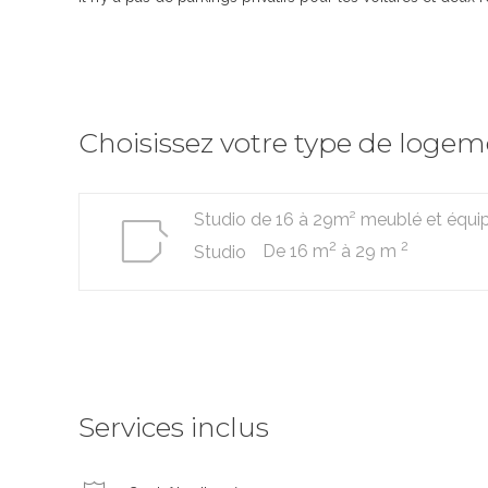
Choisissez votre type de loge
Studio de 16 à 29m² meublé et équi
2
2
De 16 m
à 29 m
Studio
Services inclus