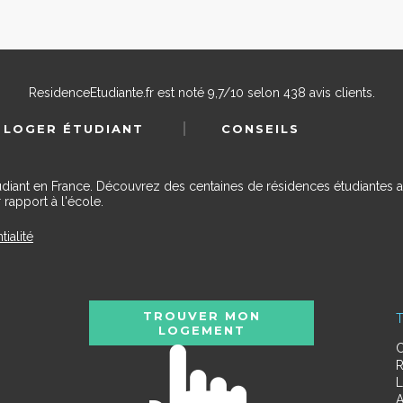
ResidenceEtudiante.fr
est noté
9,7
/
10
selon
438
avis clients.
 LOGER ÉTUDIANT
CONSEILS
udiant en France. Découvrez des centaines de résidences étudiantes a
 rapport à l'école.
tialité
TROUVER MON
T
LOGEMENT
C
R
L
A