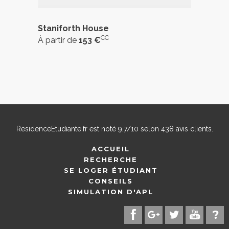
Staniforth House
CC
À partir de
153 €
ResidenceEtudiante.fr
est noté
9,7
/
10
selon
438
avis clients.
ACCUEIL
RECHERCHE
SE LOGER ÉTUDIANT
CONSEILS
SIMULATION D'APL