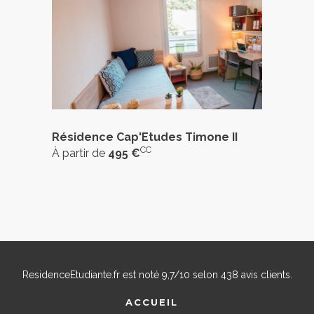
Résidence Cap'Etudes Timone II
CC
À partir de
495 €
ResidenceEtudiante.fr
est noté
9,7
/
10
selon
438
avis clients.
ACCUEIL