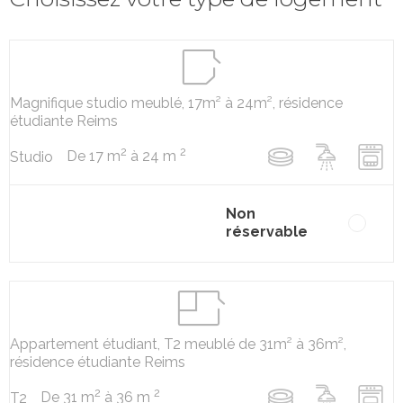
Magnifique studio meublé, 17m² à 24m², résidence
étudiante Reims
2
2
De 17 m
à 24 m
Studio
Non
réservable
Appartement étudiant, T2 meublé de 31m² à 36m²,
résidence étudiante Reims
2
2
De 31 m
à 36 m
T2