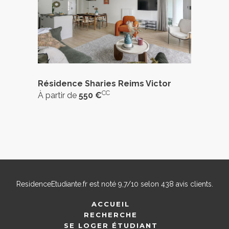
Résidence Sharies Reims Victor
CC
À partir de
550 €
ResidenceEtudiante.fr
est noté
9,7
/
10
selon
438
avis clients.
ACCUEIL
RECHERCHE
SE LOGER ÉTUDIANT