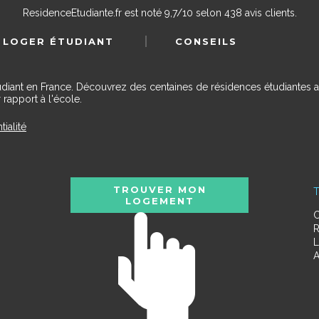
ResidenceEtudiante.fr
est noté
9,7
/
10
selon
438
avis clients.
 LOGER ÉTUDIANT
CONSEILS
udiant en France. Découvrez des centaines de résidences étudiantes a
 rapport à l'école.
tialité
TROUVER MON
T
LOGEMENT
C
R
L
A