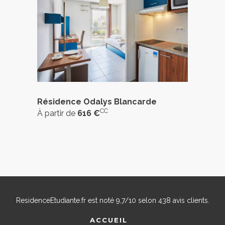
Résidence Odalys Blancarde
CC
À partir de
616 €
ResidenceEtudiante.fr
est noté
9,7
/
10
selon
438
avis clients.
ACCUEIL