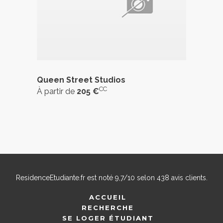
Queen Street Studios
CC
À partir de
205 €
ResidenceEtudiante.fr
est noté
9,7
/
10
selon
438
avis clients.
ACCUEIL
RECHERCHE
SE LOGER ÉTUDIANT