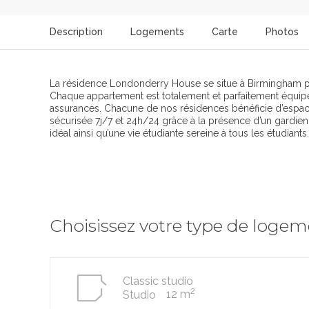
Description
Logements
Carte
Photos
La résidence Londonderry House se situe à Birmingham pr
Chaque appartement est totalement et parfaitement équipé. V
assurances. Chacune de nos résidences bénéficie d’espac
sécurisée 7j/7 et 24h/24 grâce à la présence d’un gardien 
idéal ainsi qu’une vie étudiante sereine à tous les étudiants.
Choisissez votre type de loge
Classic studio
2
12 m
Studio