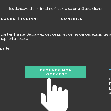
ResidenceEtudiante.fr
est noté
9,7
/
10
selon
438
avis clients.
 LOGER ÉTUDIANT
CONSEILS
udiant en France. Découvrez des centaines de résidences étudiantes a
 rapport à l'école.
tialité
TROUVER MON
T
LOGEMENT
C
R
L
A