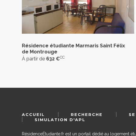
Résidence étudiante Marmaris Saint Félix
de Montrouge
CC
À partir de
632 €
ACCUEIL
RECHERCHE
SE
SIMULATION D'APL
RésidenceÉtudiante.fr est un portail dédié au logement ét