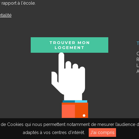
 rapport à l'école.
tialité
TROUVER MON
T
LOGEMENT
C
R
L
A
tion de Cookies qui nous permettent notamment de mesurer l’audience d
adaptés à vos centres d’intérêt.
J'ai compris