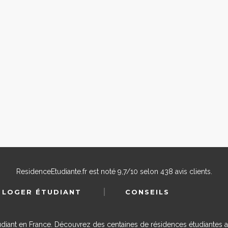
ResidenceEtudiante.fr
est noté
9,7
/
10
selon
438
avis clients.
 LOGER ÉTUDIANT
CONSEILS
udiant en France. Découvrez des centaines de résidences étudiantes a