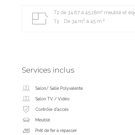
T2 de 34.67 à 45.18m² meublé et éq
2
2
De 34 m
à 45 m
T2
Services inclus
Salon/ Salle Polyvalente
Salon TV / Vidéo
Contrôle d'accès
Meublé
Prêt de fer à repasser