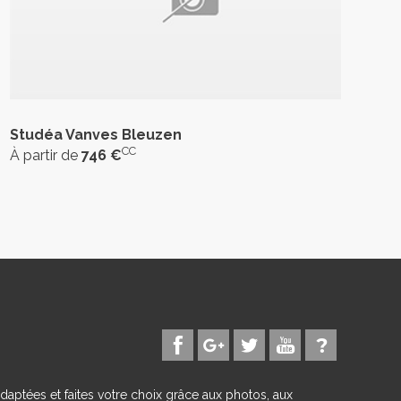
Studéa Vanves Bleuzen
CC
À partir de
746 €
daptées et faites votre choix grâce aux photos, aux