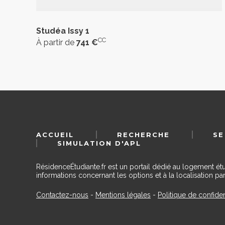
Studéa Issy 1
CC
À partir de
741 €
ACCUEIL
RECHERCHE
SE
SIMULATION D'APL
RésidenceÉtudiante.fr est un portail dédié au logement ét
informations concernant les options et à la localisation par
Contactez-nous
-
Mentions légales
-
Politique de confiden