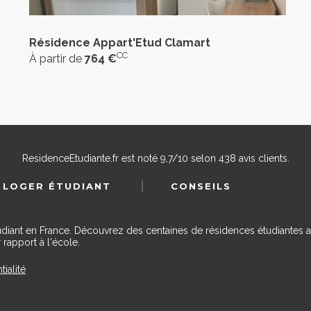
Résidence Appart'Etud Clamart
CC
À partir de
764 €
ResidenceEtudiante.fr
est noté
9,7
/
10
selon
438
avis clients.
 LOGER ÉTUDIANT
CONSEILS
udiant en France. Découvrez des centaines de résidences étudiantes a
 rapport à l'école.
tialité