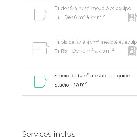
T1 de 18 à 27m² meublé et équipé
2
2
De 18 m
à 27 m
T1
T1 bis de 30 à 40m² meublé et équi
2
2
De 30 m
à 40 m
T1 Bis
Studio de 19m² meublé et équipé
2
19 m
Studio
Services inclus