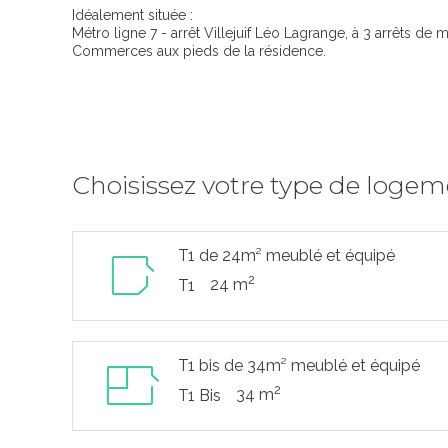
Idéalement située :
Métro ligne 7 - arrêt Villejuif Léo Lagrange, à 3 arrêts de 
Commerces aux pieds de la résidence.
Choisissez votre type de loge
T1 de 24m² meublé et équipé
2
24 m
T1
T1 bis de 34m² meublé et équipé
2
34 m
T1 Bis