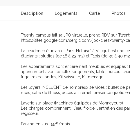
Description
Logements
Carte
Photos
Twenty campus fait sa JPO virtuelle, prend RDV sur Twent
https://sites.google.com/sergic.com/jpo-chez-twenty-c
La résidence étudiante "Paris-Héloîse" à Villejuif est un
étudiants : studios (de 18 à 23 m2) et T1bis (de 30 à 40 m2
Les appartements sont entièrement meublés et équipés : 
agencement avec couette, rangements, table, bureau, chais
frigo, micro-ondes, Kit vaisselle, Kit ménage.
Les loyers INCLUENT de nombreux services : buffet de pet
mois, salle de fitness, accès à internet, présence quotidie
Laverie sur place (Machines équipées de Monnayeurs)
Les charges comprennent : l'eau froide, l'entretien des pa
régisseur.
Parking en sus : 55€/mois