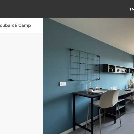
I
oubaix E Camp