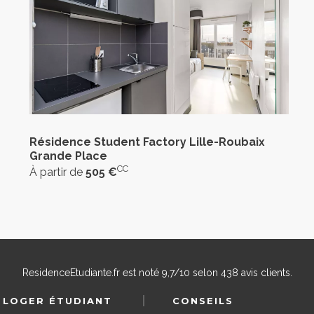
Résidence Student Factory Lille-Roubaix
Grande Place
CC
À partir de
505 €
ResidenceEtudiante.fr
est noté
9,7
/
10
selon
438
avis clients.
 LOGER ÉTUDIANT
CONSEILS