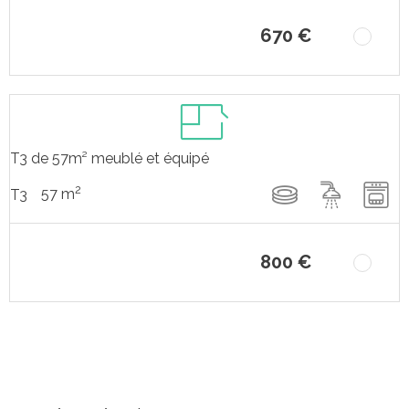
670 €
T3 de 57m² meublé et équipé
2
57 m
T3
800 €