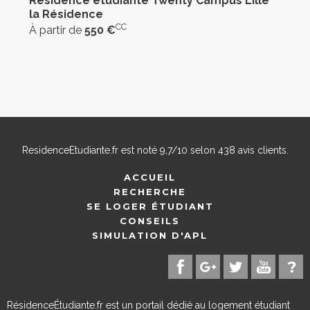
Résidence étudiante Twenty Campus Lille
la Résidence
CC
À partir de
550 €
ResidenceEtudiante.fr
est noté
9,7
/
10
selon
438
avis clients.
ACCUEIL
RECHERCHE
SE LOGER ÉTUDIANT
CONSEILS
SIMULATION D'APL
RésidenceÉtudiante.fr est un portail dédié au logement étudiant