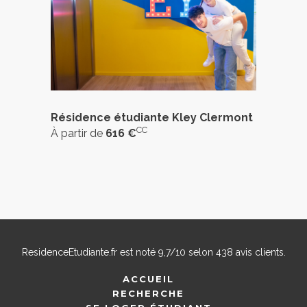
Résidence étudiante Kley Clermont
CC
À partir de
616 €
ResidenceEtudiante.fr
est noté
9,7
/
10
selon
438
avis clients.
ACCUEIL
RECHERCHE