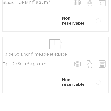
2
2
De 15 m
à 21 m
Studio
Non
réservable
T4 de 80 à 90m² meublé et équipé
2
2
De 80 m
à 90 m
T4
Non
réservable