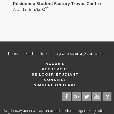
Résidence Student Factory Troyes Centre
CC
À partir de
434 €
ResidenceEtudiante.fr
est noté
9,7
/
10
selon
438
avis clients.
ACCUEIL
RECHERCHE
SE LOGER ÉTUDIANT
CONSEILS
SIMULATION D'APL
RésidenceÉtudiante.fr est un portail dédié au logement étudiant