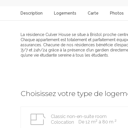
Description
Logements
Carte
Photos
La résidence Culver House se situe à Bristol proche centre
Chaque appartement est totalement et parfaitement équipé. V
assurances. Chacune de nos résidences bénéficie d’espace
7j/7 et 24h/24 grâce à la présence d’un gardien directement
qu’une vie étudiante sereine à tous les étudiants.
Choisissez votre type de loge
Classic non-en-suite room
2
2
De 12 m
à 80 m
Colocation