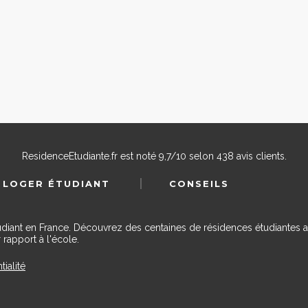
ResidenceEtudiante.fr
est noté
9,7
/
10
selon
438
avis clients.
 LOGER ÉTUDIANT
CONSEILS
udiant en France. Découvrez des centaines de résidences étudiantes a
 rapport à l'école.
tialité