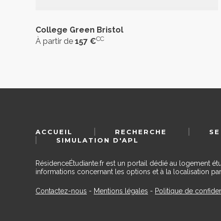
College Green Bristol
CC
À partir de
157 €
ACCUEIL
RECHERCHE
SE
SIMULATION D'APL
RésidenceÉtudiante.fr est un portail dédié au logement ét
informations concernant les options et à la localisation par
Contactez-nous
-
Mentions légales
-
Politique de confiden