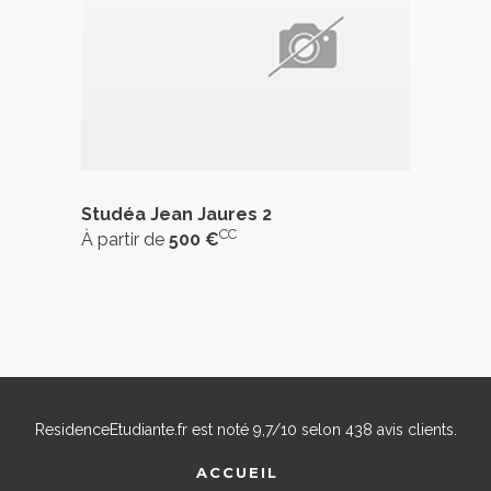
Studéa Jean Jaures 2
CC
À partir de
500 €
ResidenceEtudiante.fr
est noté
9,7
/
10
selon
438
avis clients.
ACCUEIL