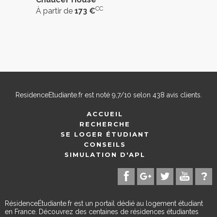
CC
À partir de
173 €
ResidenceEtudiante.fr
est noté
9,7
/
10
selon
438
avis clients.
ACCUEIL
RECHERCHE
SE LOGER ÉTUDIANT
CONSEILS
SIMULATION D'APL
RésidenceÉtudiante.fr est un portail dédié au logement étudiant
en France. Découvrez des centaines de résidences étudiantes