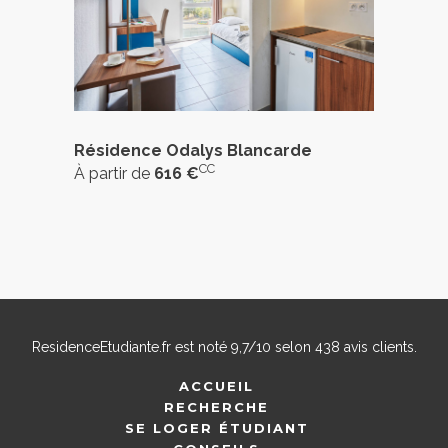
Résidence Odalys Blancarde
CC
À partir de
616 €
ResidenceEtudiante.fr
est noté
9,7
/
10
selon
438
avis clients.
ACCUEIL
RECHERCHE
SE LOGER ÉTUDIANT