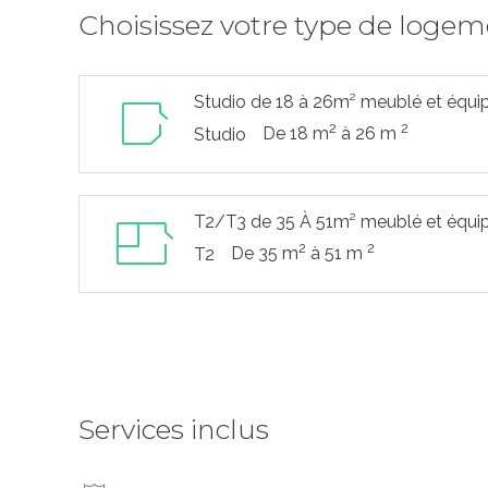
Choisissez votre type de loge
Studio de 18 à 26m² meublé et équi
2
2
De 18 m
à 26 m
Studio
T2/T3 de 35 À 51m² meublé et équi
2
2
De 35 m
à 51 m
T2
Services inclus