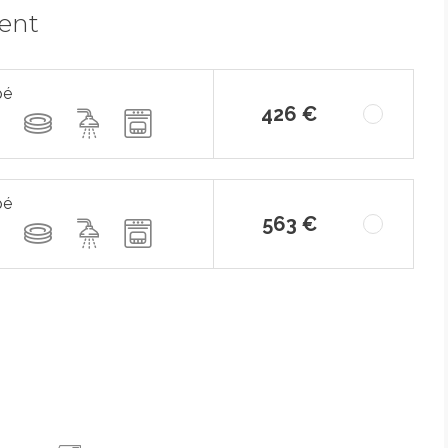
ment
pé
426 €
pé
563 €