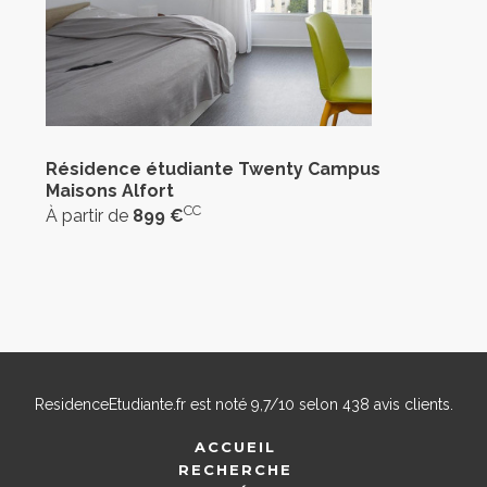
Résidence étudiante Twenty Campus
Maisons Alfort
CC
À partir de
899 €
ResidenceEtudiante.fr
est noté
9,7
/
10
selon
438
avis clients.
ACCUEIL
RECHERCHE