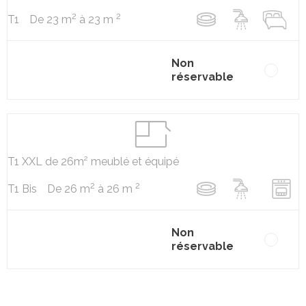
2
2
De 23 m
à 23 m
T1
Non
réservable
T1 XXL de 26m² meublé et équipé
2
2
De 26 m
à 26 m
T1 Bis
Non
réservable