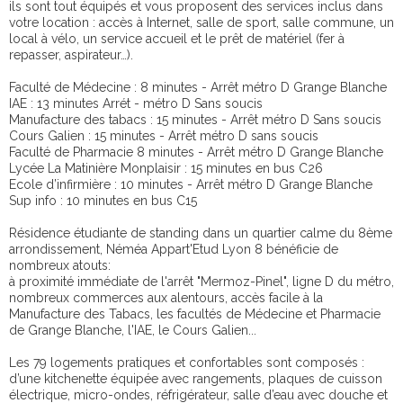
ils sont tout équipés et vous proposent des services inclus dans
votre location : accès à Internet, salle de sport, salle commune, un
local à vélo, un service accueil et le prêt de matériel (fer à
repasser, aspirateur…).
Faculté de Médecine : 8 minutes - Arrêt métro D Grange Blanche
IAE : 13 minutes Arrét - métro D Sans soucis
Manufacture des tabacs : 15 minutes - Arrêt métro D Sans soucis
Cours Galien : 15 minutes - Arrêt métro D sans soucis
Faculté de Pharmacie 8 minutes - Arrêt métro D Grange Blanche
Lycée La Matinière Monplaisir : 15 minutes en bus C26
Ecole d’infirmière : 10 minutes - Arrêt métro D Grange Blanche
Sup info : 10 minutes en bus C15
Résidence étudiante de standing dans un quartier calme du 8ème
arrondissement, Néméa Appart'Etud Lyon 8 bénéficie de
nombreux atouts:
à proximité immédiate de l'arrêt "Mermoz-Pinel", ligne D du métro,
nombreux commerces aux alentours, accès facile à la
Manufacture des Tabacs, les facultés de Médecine et Pharmacie
de Grange Blanche, l'IAE, le Cours Galien...
Les 79 logements pratiques et confortables sont composés :
d’une kitchenette équipée avec rangements, plaques de cuisson
électrique, micro-ondes, réfrigérateur, salle d’eau avec douche et