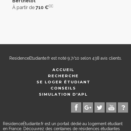
Berthelot
CC
À partir de
710 €
ResidenceEtudiante.fr
est noté
9,7
/
10
selon
438
avis clients.
ACCUEIL
RECHERCHE
SE LOGER ÉTUDIANT
CONSEILS
SIMULATION D'APL
RésidenceÉtudiante.fr est un portail dédié au logement étudiant
en France. Découvrez des centaines de résidences étudiantes