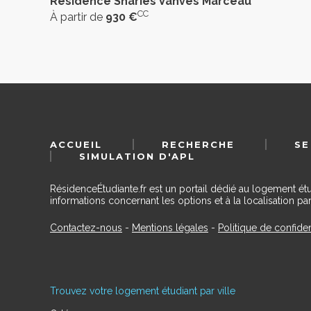
Résidence Sharies Vanves Marceau
CC
À partir de
930 €
ACCUEIL
RECHERCHE
SE
SIMULATION D'APL
RésidenceÉtudiante.fr est un portail dédié au logement ét
informations concernant les options et à la localisation par
Contactez-nous
-
Mentions légales
-
Politique de confiden
Trouvez votre logement étudiant par ville