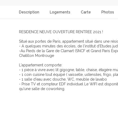
Description
Logements
Carte
Photos
RESIDENCE NEUVE OUVERTURE RENTREE 2021 !
Situé aux portes de Paris, appartement situé dans une rés
- A quelques minutes des écoles, de l'institut d'Etudes judi
-Au Pieds de la Gare de Clamart (SNCF et Grand Paris Expre
Chatillon Montrouge
L'appartement comporte:
- 1 pièce à vivre avec lit gigogne, table, chaise, étagère m
- 1 coin cuisine tout équipé ( vaisselle, ustensiles, frigo,
- 1 salle d'eau avec douche, WC, meuble de lavabo
- Prise TV et compteur EDF individuel Le WIFI est disponibl
qu'une salle de coworking.