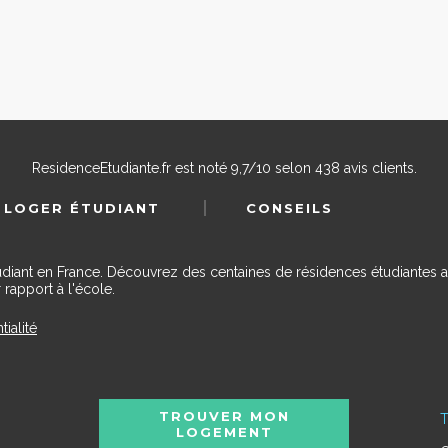
ResidenceEtudiante.fr
est noté
9,7
/
10
selon
438
avis clients.
 LOGER ÉTUDIANT
CONSEILS
udiant en France. Découvrez des centaines de résidences étudiantes a
 rapport à l'école.
tialité
TROUVER MON
T
LOGEMENT