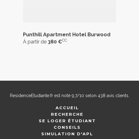
Punthill Apartment Hotel Burwood
CC
À partir de
380 €
ResidenceEtudiante.fr
est noté
9,7
/
10
selon
438
avis clients.
ACCUEIL
RECHERCHE
SE LOGER ÉTUDIANT
CONSEILS
SIMULATION D'APL