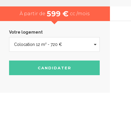
599 €
À partir de
cc /mois
Votre logement
CANDIDATER