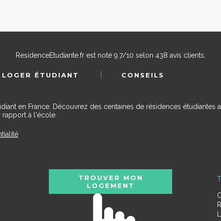
ResidenceEtudiante.fr
est noté
9,7
/
10
selon
438
avis clients.
 LOGER ÉTUDIANT
CONSEILS
udiant en France. Découvrez des centaines de résidences étudiantes a
 rapport à l'école.
tialité
TROUVER MON
T
LOGEMENT
C
R
L