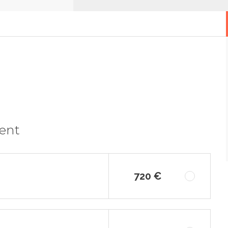
ment
720 €