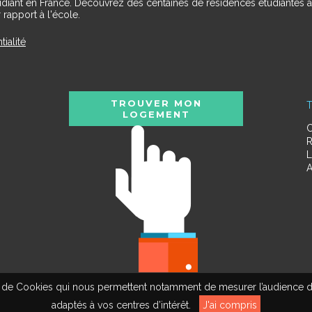
udiant en France. Découvrez des centaines de résidences étudiantes a
 rapport à l'école.
tialité
TROUVER MON
T
LOGEMENT
C
R
L
A
tion de Cookies qui nous permettent notamment de mesurer l’audience d
adaptés à vos centres d’intérêt.
J'ai compris