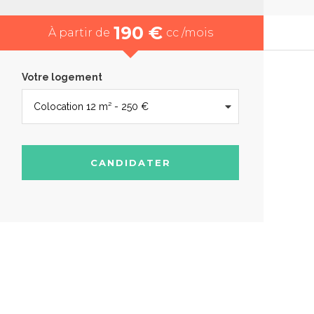
190 €
À partir de
cc /mois
Votre logement
CANDIDATER