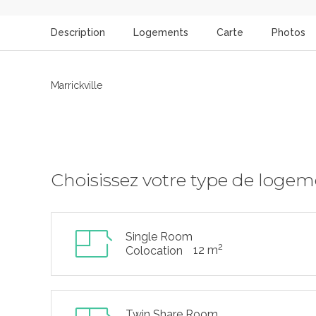
Description
Logements
Carte
Photos
Marrickville
Choisissez votre type de loge
Single Room
2
12 m
Colocation
Twin Share Room