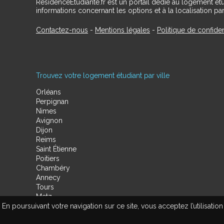
RésidenceÉtudiante.fr est un portail dédié au logement ét
informations concernant les options et à la localisation par
Contactez-nous
-
Mentions légales
-
Politique de confiden
Trouvez votre logement étudiant par ville
Orléans
Perpignan
Nimes
Avignon
Dijon
Reims
Saint Étienne
Poitiers
Chambéry
Annecy
Tours
Metz
En poursuivant votre navigation sur ce site, vous acceptez l’utilisa
Amiens
Limoges