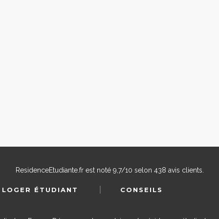
ResidenceEtudiante.fr
est noté
9,7
/
10
selon
438
avis clients.
 LOGER ÉTUDIANT
CONSEILS