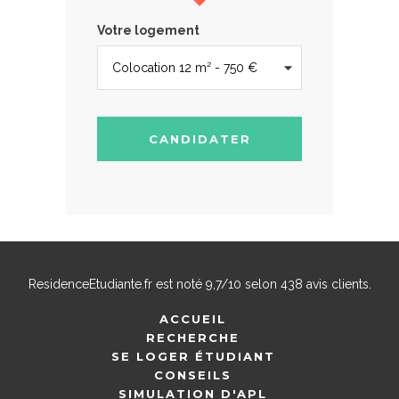
Votre logement
CANDIDATER
ResidenceEtudiante.fr
est noté
9,7
/
10
selon
438
avis clients.
ACCUEIL
RECHERCHE
SE LOGER ÉTUDIANT
CONSEILS
SIMULATION D'APL