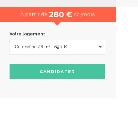
280 €
À partir de
cc /mois
Votre logement
CANDIDATER