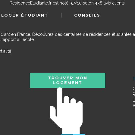
ResidenceEtudiante.fr
est noté
9,7
/
10
selon
438
avis clients.
 LOGER ÉTUDIANT
CONSEILS
udiant en France. Découvrez des centaines de résidences étudiantes a
 rapport à l'école.
tialité
TROUVER MON
T
LOGEMENT
C
R
L
A