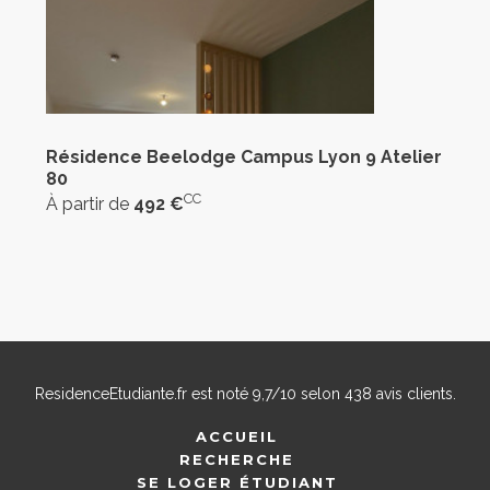
Résidence Beelodge Campus Lyon 9 Atelier
80
CC
À partir de
492 €
ResidenceEtudiante.fr
est noté
9,7
/
10
selon
438
avis clients.
ACCUEIL
RECHERCHE
SE LOGER ÉTUDIANT