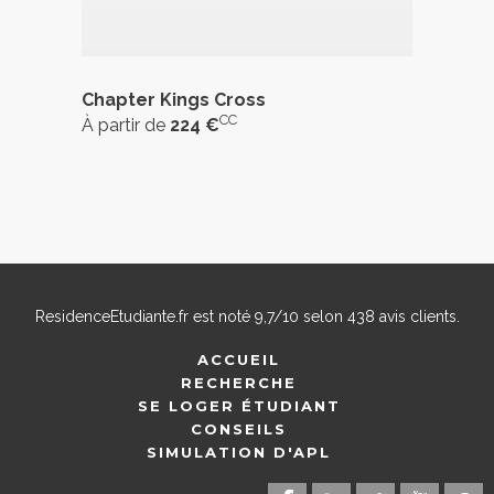
Chapter Kings Cross
CC
À partir de
224 €
ResidenceEtudiante.fr
est noté
9,7
/
10
selon
438
avis clients.
ACCUEIL
RECHERCHE
SE LOGER ÉTUDIANT
CONSEILS
SIMULATION D'APL